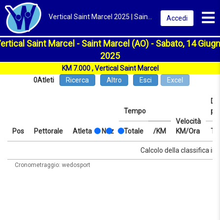
Toggl
Vertical Saint Marcel 2025 | Saint Marcel (AO) | Classifica
Accedi
ertical Saint Marcel - Saint Marcel (AO) - Sabato, 14 Giug
2025
KM 7.000 , Vertical Saint Marcel
0
Atleti
Ricerca
Altro
Esci
Excel
Dis
Tempo
pr
Velocità
Pos
Pettorale
Atleta
Naz
Totale
/KM
KM/Ora
Te
Pos
Pettorale
Atleta
Naz
Tempo
Totale
/KM
Velocità
Dis
Te
Calcolo della classifica in 
KM/Ora
pr
Cronometraggio: wedosport