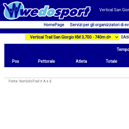
Vertical San Gior
HomePage
Servizi per gli organizzatori di ev
0
Atl
Temp
Pos
Pettorale
Atleta
Totale
Pos
Pettorale
Atleta
Tempo
Totale
Fonte: NonSoloTrail.it A.s.d.