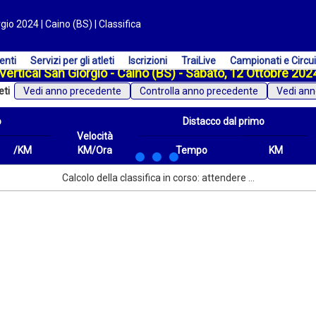
gio 2024 | Caino (BS) | Classifica
enti
Servizi per gli atleti
Iscrizioni
TraiLive
Campionati e Circui
Vertical San Giorgio - Caino (BS) - Sabato, 12 Ottobre 202
eti
Vedi anno precedente
Vedi ann
o
Distacco dal primo
Velocità
/KM
KM/Ora
Tempo
KM
/KM
Velocità
Distacco dal primo
Tempo
KM
Calcolo della classifica in corso: attendere ...
KM/Ora