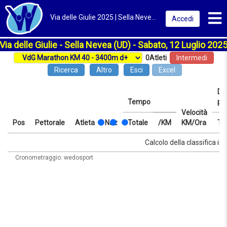
Toggl
Via delle Giulie 2025 | Sella Nevea (UD) | Classifica
Accedi
Via delle Giulie - Sella Nevea (UD) - Sabato, 12 Luglio 202
0
Atleti
Intermedi
Ricerca
Altro
Esci
Excel
Dis
Tempo
pr
Velocità
Pos
Pettorale
Atleta
Naz
Totale
/KM
KM/Ora
Te
Pos
Pettorale
Atleta
Naz
Tempo
Totale
/KM
Velocità
Dis
Te
Calcolo della classifica in 
KM/Ora
pr
Cronometraggio: wedosport