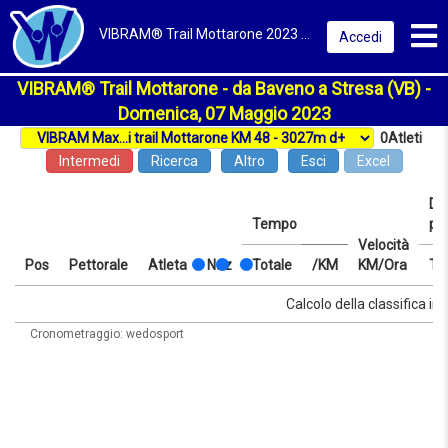
Toggl
VIBRAM® Trail Mottarone 2023 | da Baveno a Stresa (VB) | Classifica
Accedi
VIBRAM® Trail Mottarone - da Baveno a Stresa (VB) -
Domenica, 07 Maggio 2023
0
Atleti
Intermedi
Ricerca
Altro
Esci
Excel
Dis
Tempo
pr
Velocità
Pos
Pettorale
Atleta
Naz
Totale
/KM
KM/Ora
Te
Pos
Pettorale
Atleta
Naz
Tempo
Totale
/KM
Velocità
Dis
Te
Calcolo della classifica in 
KM/Ora
pr
Cronometraggio: wedosport