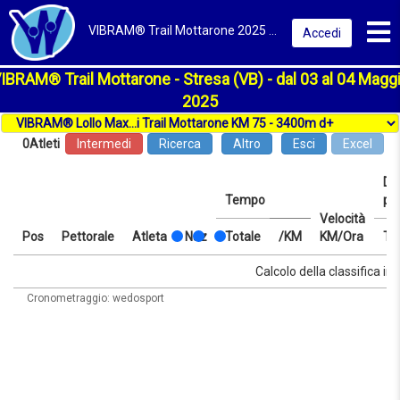
Toggl
VIBRAM® Trail Mottarone 2025 | Stresa (VB) | Classifica
Accedi
IBRAM® Trail Mottarone - Stresa (VB) - dal 03 al 04 Magg
2025
0
Atleti
Intermedi
Ricerca
Altro
Esci
Excel
Dis
Tempo
pr
Velocità
Pos
Pettorale
Atleta
Naz
Totale
/KM
KM/Ora
Te
Pos
Pettorale
Atleta
Naz
Tempo
Totale
/KM
Velocità
Dis
Te
Calcolo della classifica in 
KM/Ora
pr
Cronometraggio: wedosport