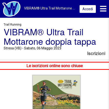
Toggl
VIBRAM® Ultra Trail Mottarone doppia tappa 2023 | Stresa (VB) | Iscrizioni
Accedi
Trail Running
VIBRAM® Ultra Trail
Mottarone doppia tappa
Stresa (VB) - Sabato, 06 Maggio 2023
Iscrizioni
Le iscrizioni online sono chiuse