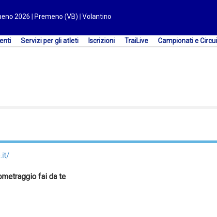
meno 2026 | Premeno (VB) | Volantino
enti
Servizi per gli atleti
Iscrizioni
TraiLive
Campionati e Circui
it/
metraggio fai da te