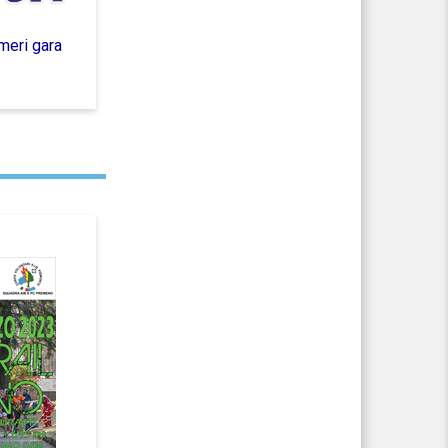
meri gara
Cronometraggio fai da te
2022