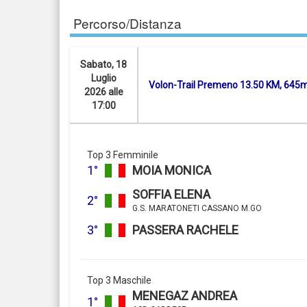
Percorso/Distanza
Sabato, 18
Luglio
Volon-Trail Premeno 13.50 KM, 645
2026 alle
17:00
Top 3 Femminile
1°
MOIA MONICA
SOFFIA ELENA
2°
G.S. MARATONETI CASSANO M.GO
3°
PASSERA RACHELE
Top 3 Maschile
MENEGAZ ANDREA
1°