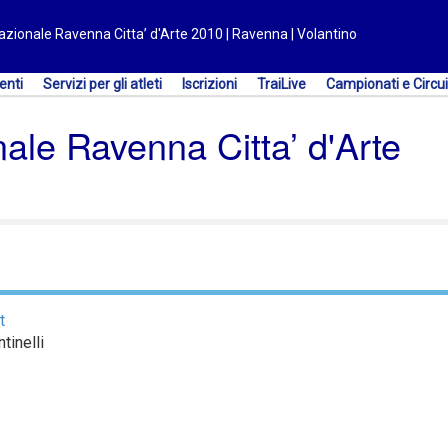
nazionale Ravenna Citta’ d'Arte 2010 | Ravenna | Volantino
enti
Servizi per gli atleti
Iscrizioni
TraiLive
Campionati e Circui
nale Ravenna Citta’ d'Arte
t
tinelli