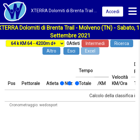
Toggl
XTERRA Dolomiti di Brenta Trail 2021 | Molveno (TN) | Classifica
Accedi
XTERRA Dolomiti di Brenta Trail - Molveno (TN) - Sabato, 1
Settembre 2021
0
Atleti
Intermedi
Ricerca
Altro
Esci
Excel
Dis
Tempo
pr
Velocità
Pos
Pettorale
Atleta
Naz
Totale
/KM
KM/Ora
Te
Pos
Pettorale
Atleta
Naz
Tempo
Totale
/KM
Velocità
Dis
Te
Calcolo della classifica in 
KM/Ora
pr
Cronometraggio: wedosport