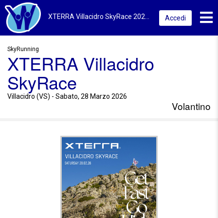
Toggl
XTERRA Villacidro SkyRace 2026 | Villacidro (VS) | Volantino
Accedi
SkyRunning
XTERRA Villacidro
SkyRace
Villacidro (VS) - Sabato, 28 Marzo 2026
Volantino