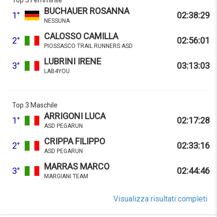
Top 3 Femminile
BUCHAUER ROSANNA
1°
02:38:29
NESSUNA
CALOSSO CAMILLA
2°
02:56:01
PIOSSASCO TRAIL RUNNERS ASD
LUBRINI IRENE
3°
03:13:03
LAB4YOU
Top 3 Maschile
ARRIGONI LUCA
1°
02:17:28
ASD PEGARUN
CRIPPA FILIPPO
2°
02:33:16
ASD PEGARUN
MARRAS MARCO
3°
02:44:46
MARGIANI TEAM
Visualizza risultati completi