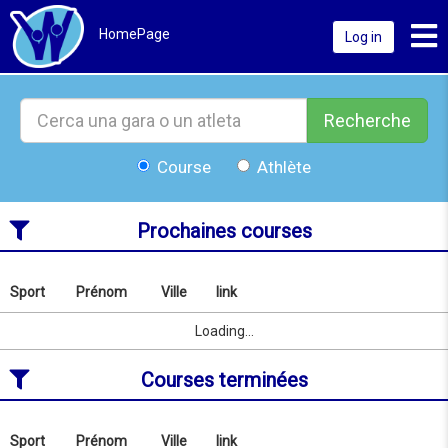
Toggl
HomePage
Log in
Recherche
Course
Athlète
Prochaines courses
Sport
Prénom
Ville
link
Rechercher
par
Sport
Prénom
Ville
link
Loading...
nom
ou
Courses terminées
localité
depuis
08/08/2026
au
Sport
Prénom
Ville
link
Rechercher