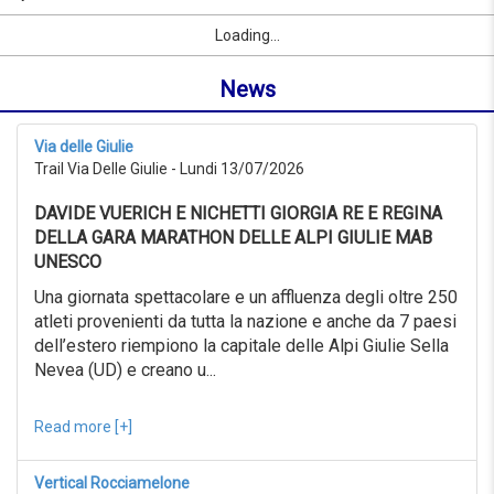
08/09/2026
par
Sport
Prénom
Ville
link
du
Loading...
nom
0KM
ou
au
News
localité
999KM
depuis
08/07/2026
Via delle Giulie
au
Trail Via Delle Giulie - Lundi 13/07/2026
08/08/2026
Recherche
DAVIDE VUERICH E NICHETTI GIORGIA RE E REGINA
avancée
DELLA GARA MARATHON DELLE ALPI GIULIE MAB
Sport
UNESCO
Recherche
avancée
Una giornata spettacolare e un affluenza degli oltre 250
atleti provenienti da tutta la nazione e anche da 7 paesi
Sport
link
dell’estero riempiono la capitale delle Alpi Giulie Sella
Nevea (UD) e creano u...
link
Reset
Read more [+]
Vertical Rocciamelone
Reset