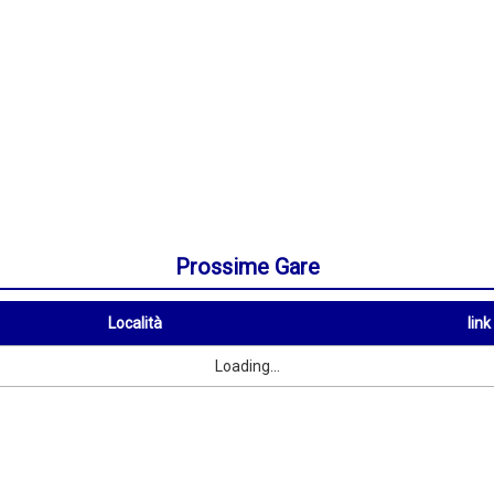
Prossime Gare
Località
link
Località
link
Loading...