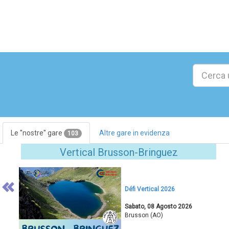
Le ''nostre'' gare
Altre gare in evidenza
103
Previous
Vertical Brusson-Bringuez
Défi Vertical 2026
Sabato, 08 Agosto 2026
Brusson (AO)