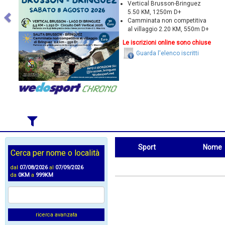
Vertical Brusson-Bringuez
5.50 KM, 1250m D+
Camminata non competitiva
al villaggio 2.20 KM, 550m D+
Le iscrizioni online sono chiuse
Guarda l'elenco iscritti
Sport
Nome
Cerca per nome o località
Sport
Nome
dal
07/08/2026
al
07/09/2026
da
0KM
a
999KM
ricerca avanzata