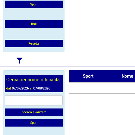
Sport
link
Resetta
Sport
Nome
Cerca per nome o località
Sport
Nome
dal
07/07/2026
al
07/08/2026
ricerca avanzata
Sport