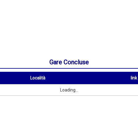
Gare Concluse
Località
link
Località
link
Loading...