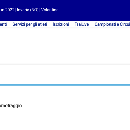
un 2022 | Invorio (NO) | Volantino
enti
Servizi per gli atleti
Iscrizioni
TraiLive
Campionati e Circui
ometraggio