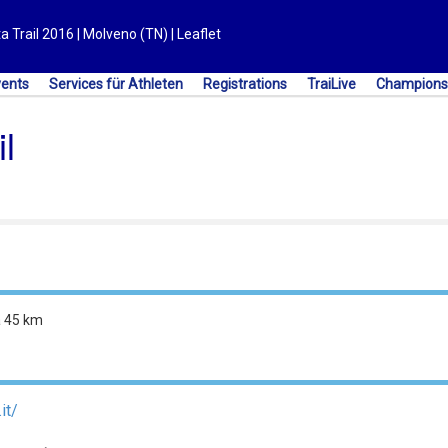
a Trail 2016 | Molveno (TN) | Leaflet
vents
Services für Athleten
Registrations
TraiLive
Champions
l
a 45 km
it/