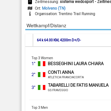
Zeitmessung:
sistema wedosport - Zeitme
Ort:
Molveno (TN)
Organisation: Trentino Trail Running
Wettkampf/Distanz
64 k 64.00 KM, 4200m D+/D-
Top 3 Women
1°
BESSEGHINI LAURA CHIARA
CONTI ANNA
2°
ATLETICA FRANCIACORTA
TABARELLI DE FATIS MANUELA
3°
GS FRAVEGGIO
Top 3 Men