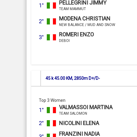
PELLEGRINI JIMMY
1°
TEAM MAMMUT
MODENA CHRISTIAN
2°
NEW BALANCE / MUD AND SNOW
ROMERI ENZO
3°
DEBOI
45 k 45.00 KM, 2850m D+/D-
Top 3 Women
VALMASSOI MARTINA
1°
TEAM SALOMON
2°
NICOLINI ELENA
FRANZINI NADIA
3°