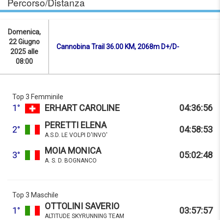
Percorso/Distanza
Domenica,
22 Giugno
Cannobina Trail 36.00 KM, 2068m D+/D-
2025 alle
08:00
Top 3 Femminile
1°
ERHART CAROLINE
04:36:56
PERETTI ELENA
2°
04:58:53
A.S.D. LE VOLPI D'INVO'
MOIA MONICA
3°
05:02:48
A. S. D. BOGNANCO
Top 3 Maschile
OTTOLINI SAVERIO
1°
03:57:57
ALTITUDE SKYRUNNING TEAM