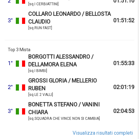
2°
01:51:10
[sq.I CERBIATTINI]
COLLARO LEONARDO / BELLOSTA
3°
01:51:52
CLAUDIO
[sq.RUN FAST]
Top 3 Mista
BORGOTTI ALESSANDRO /
1°
01:55:33
DELLAMORA ELENA
[sq.I BIMBI]
GROSSI GLORIA / MELLERIO
2°
02:01:19
RUBEN
[sq.LE 2 VALLI]
BONETTA STEFANO / VANINI
3°
02:04:53
CHIARA
[sq.SQUADRA CHE VINCE NON SI CAMBIA]
Visualizza risultati completi