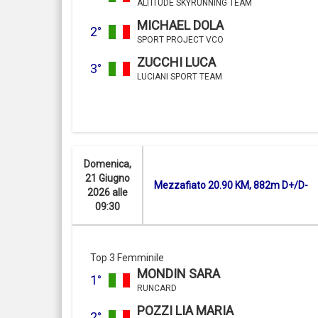
ALTITUDE SKYRUNNING TEAM
MICHAEL DOLA
2°
SPORT PROJECT VCO
ZUCCHI LUCA
3°
LUCIANI SPORT TEAM
Domenica,
21 Giugno
Mezzafiato 20.90 KM, 882m D+/D-
2026 alle
09:30
Top 3 Femminile
MONDIN SARA
1°
RUNCARD
POZZI LIA MARIA
2°