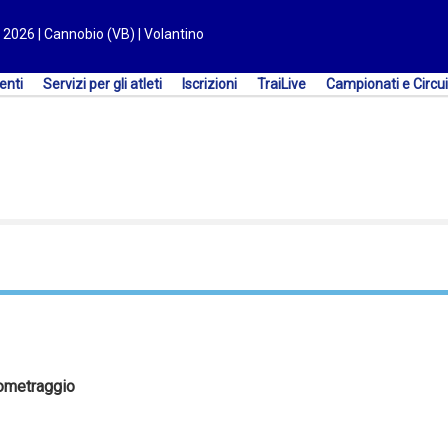
 2026 | Cannobio (VB) | Volantino
enti
Servizi per gli atleti
Iscrizioni
TraiLive
Campionati e Circui
ometraggio