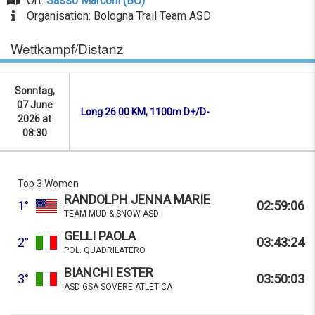
Ort:
Sasso Marconi (BO)
Organisation: Bologna Trail Team ASD
Wettkampf/Distanz
Sonntag,
07 June
Long 26.00 KM, 1100m D+/D-
2026 at
08:30
Top 3 Women
RANDOLPH JENNA MARIE
1°
02:59:06
TEAM MUD & SNOW ASD
GELLI PAOLA
2°
03:43:24
POL. QUADRILATERO
BIANCHI ESTER
3°
03:50:03
ASD GSA SOVERE ATLETICA