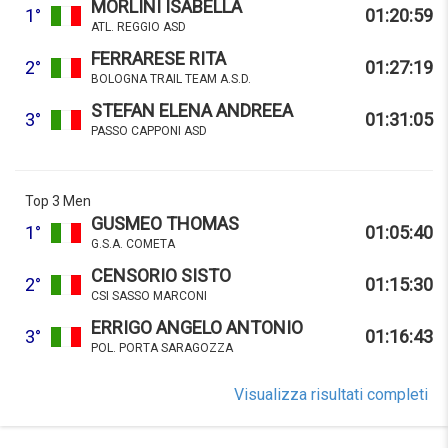
MORLINI ISABELLA
1°
01:20:59
ATL. REGGIO ASD
FERRARESE RITA
2°
01:27:19
BOLOGNA TRAIL TEAM A.S.D.
STEFAN ELENA ANDREEA
3°
01:31:05
PASSO CAPPONI ASD
Top 3 Men
GUSMEO THOMAS
1°
01:05:40
G.S.A. COMETA
CENSORIO SISTO
2°
01:15:30
CSI SASSO MARCONI
ERRIGO ANGELO ANTONIO
3°
01:16:43
POL. PORTA SARAGOZZA
Visualizza risultati completi