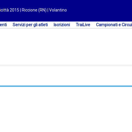
città 2015 | Riccione (RN) | Volantino
enti
Servizi per gli atleti
Iscrizioni
TraiLive
Campionati e Circui