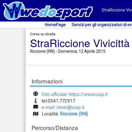
StraRiccione Vivi
HomePage
Servizi per gli organizzatori di ev
Corsa su strada
StraRiccione Vivicittà
Riccione (RN) - Domenica, 12 Aprile 2015
Informazioni
Sito ufficiale: https://www.uisp.it
tel.0541.772917
e-mail: rimini@uisp.it
Località:
Riccione (RN)
Percorso/Distanza