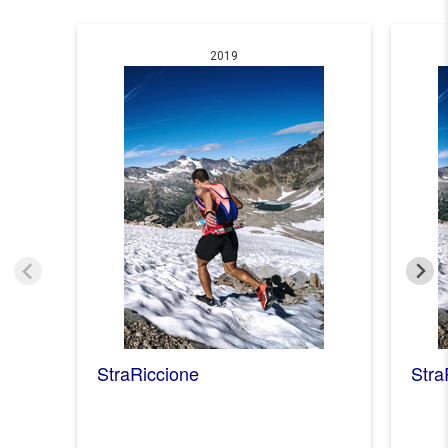
2019
StraRiccione
Stra