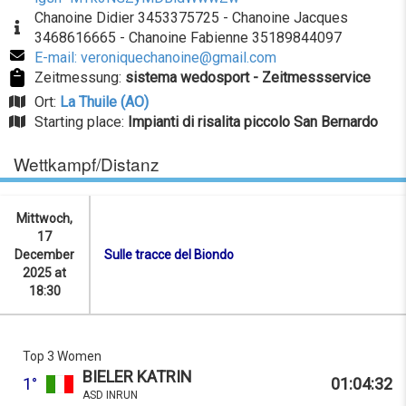
Chanoine Didier 3453375725 - Chanoine Jacques
3468616665 - Chanoine Fabienne 35189844097
E-mail: veroniquechanoine@gmail.com
Zeitmessung:
sistema wedosport - Zeitmessservice
Ort:
La Thuile (AO)
Starting place:
Impianti di risalita piccolo San Bernardo
Wettkampf/Distanz
Mittwoch,
17
December
Sulle tracce del Biondo
2025 at
18:30
Top 3 Women
BIELER KATRIN
1°
01:04:32
ASD INRUN