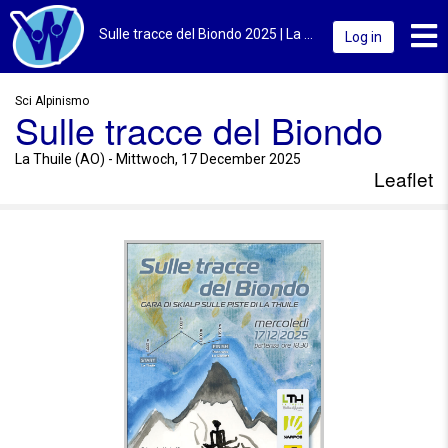
Toggl
Sulle tracce del Biondo 2025 | La Thuile (AO) | Leaflet
Log in
Sci Alpinismo
Sulle tracce del Biondo
La Thuile (AO) - Mittwoch, 17 December 2025
Leaflet