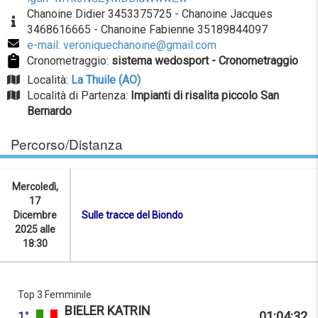
Chanoine Didier 3453375725 - Chanoine Jacques
3468616665 - Chanoine Fabienne 35189844097
e-mail: veroniquechanoine@gmail.com
Cronometraggio:
sistema wedosport - Cronometraggio
Località:
La Thuile (AO)
Località di Partenza:
Impianti di risalita piccolo San
Bernardo
Percorso/Distanza
Mercoledì,
17
Dicembre
Sulle tracce del Biondo
2025 alle
18:30
Top 3 Femminile
BIELER KATRIN
1°
01:04:32