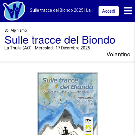
Toggl
Sulle tracce del Biondo 2025 | La Thuile (AO) | Volantino
Accedi
Sci Alpinismo
Sulle tracce del Biondo
La Thuile (AO) - Mercoledì, 17 Dicembre 2025
Volantino