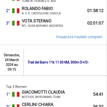
TEAM ATTIVASALUTE ASD
ROLANDO FABIO
2°
01:58:12
A. S. D. CASTIGLIONE OSSOLA
VOTA STEFANO
3°
02:01:07
ATL. SUSA ADRIANO ASCHIERIS
Visualizza risultati completi
Dimanche,
24 March
Trail del Barro 11k 11.00 KM, 300m D+/D-
2024 au
09:15
Top 3 Women
GIACOMOTTI CLAUDIA
1°
54:41
ALTITUDE SKYRUNNING TEAM
CERLINI CHIARA
2°
56:52