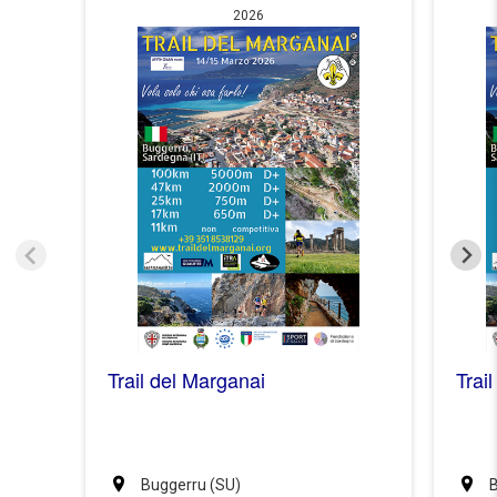
2026
Trai
Trail del Marganai
Buggerru (SU)
B