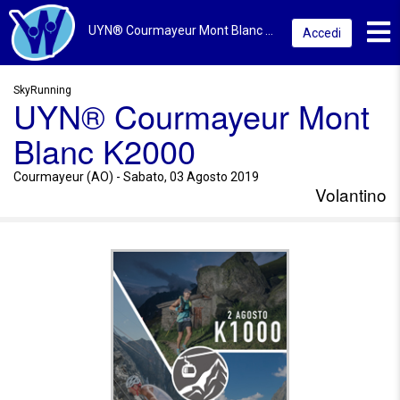
Toggl
UYN® Courmayeur Mont Blanc K2000 2019 | Courmayeur (AO) | Volantino
Accedi
SkyRunning
UYN® Courmayeur Mont
Blanc K2000
Courmayeur (AO) - Sabato, 03 Agosto 2019
Volantino