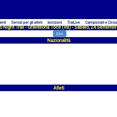
enti
Servizi per gli atleti
Iscrizioni
TraiLive
Campionati e Circui
o Night Trail - Gravellona Toce (VB) - Sabato, 24 Settemb
Esci
Nazionalità
Atleti