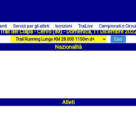
enti
Servizi per gli atleti
Iscrizioni
TraiLive
Campionati e Circui
Trail del Ciapà - Cervo (IM) - Domenica, 11 Dicembre 202
Esci
Nazionalità
Atleti