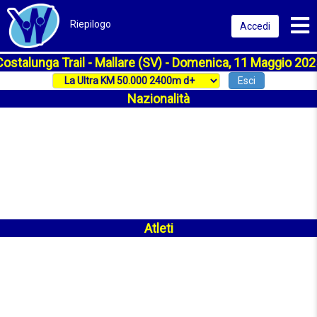
Toggl
Riepilogo
Accedi
Costalunga Trail - Mallare (SV) - Domenica, 11 Maggio 202
Esci
Nazionalità
Atleti