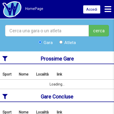
Toggl
HomePage
Accedi
cerca
Gara
Atleta
Prossime Gare
Sport
Nome
Località
link
Cerca
per
Sport
Nome
Località
link
Loading...
nome
o
Gare Concluse
località
dal
08/08/2026
Sport
Nome
Località
link
Cerca