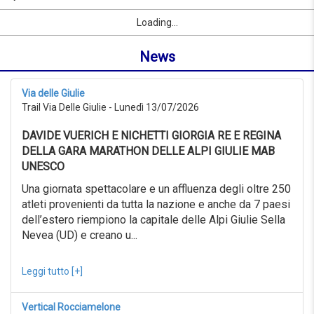
al
per
Sport
Nome
Località
link
08/09/2026
Loading...
nome
da
o
0KM
News
località
a
999KM
dal
Via delle Giulie
08/07/2026
Trail Via Delle Giulie - Lunedì 13/07/2026
al
08/08/2026
DAVIDE VUERICH E NICHETTI GIORGIA RE E REGINA
ricerca
avanzata
DELLA GARA MARATHON DELLE ALPI GIULIE MAB
UNESCO
Sport
ricerca
Una giornata spettacolare e un affluenza degli oltre 250
avanzata
atleti provenienti da tutta la nazione e anche da 7 paesi
dell’estero riempiono la capitale delle Alpi Giulie Sella
Sport
link
Nevea (UD) e creano u...
Leggi tutto [+]
link
Resetta
Vertical Rocciamelone