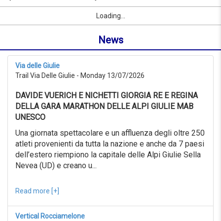
to
by
Sport
First Name
City
link
07/09/2026
Loading...
name
from
or
0KM
News
location
to
999KM
from
Via delle Giulie
07/07/2026
Trail Via Delle Giulie - Monday 13/07/2026
to
07/08/2026
DAVIDE VUERICH E NICHETTI GIORGIA RE E REGINA
Advanced
search
DELLA GARA MARATHON DELLE ALPI GIULIE MAB
UNESCO
Sport
Advanced
Una giornata spettacolare e un affluenza degli oltre 250
search
atleti provenienti da tutta la nazione e anche da 7 paesi
dell’estero riempiono la capitale delle Alpi Giulie Sella
Sport
link
Nevea (UD) e creano u...
Read more [+]
link
Reset
Vertical Rocciamelone