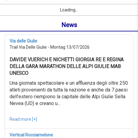
08/09/2026
Name
Sport
Vorname
Ort
link
from
Loading...
oder
0KM
Ort
to
News
suchen
999KM
ab
08/07/2026
Via delle Giulie
to
Trail Via Delle Giulie - Montag 13/07/2026
08/08/2026
Erweiterte
DAVIDE VUERICH E NICHETTI GIORGIA RE E REGINA
Suche
DELLA GARA MARATHON DELLE ALPI GIULIE MAB
Sport
UNESCO
Erweiterte
Suche
Una giornata spettacolare e un affluenza degli oltre 250
atleti provenienti da tutta la nazione e anche da 7 paesi
Sport
link
dell’estero riempiono la capitale delle Alpi Giulie Sella
Nevea (UD) e creano u...
link
Reset
Read more [+]
Vertical Rocciamelone
Reset