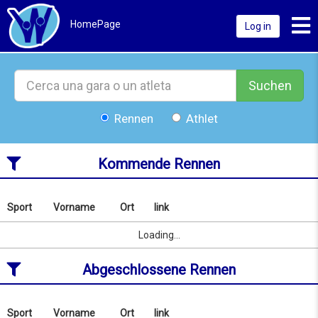
Toggl
HomePage
Log in
Suchen
Rennen
Athlet
Kommende Rennen
Sport
Vorname
Ort
link
Nach
Name
Sport
Vorname
Ort
link
Loading...
oder
Ort
Abgeschlossene Rennen
suchen
ab
08/08/2026
to
Sport
Vorname
Ort
link
Nach