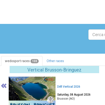
wedosport races
Other races
103
Previous
Vertical Brusson-Bringuez
Défi Vertical 2026
Saturday, 08 August 2026
Brusson (AO)