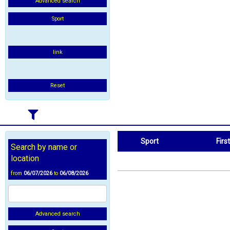
Advanced search
Sport
link
Reset
Sport
Firs
Search by name or
Sport
First Name
location
from
06/07/2026
to
06/08/2026
Advanced search