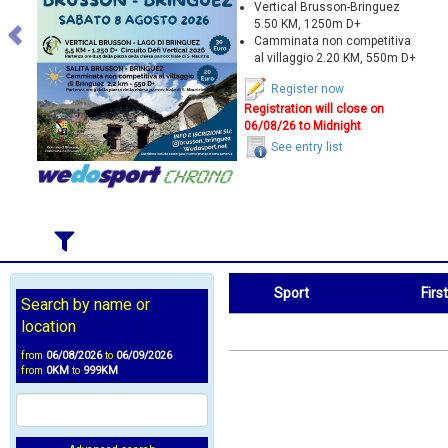
Vertical Brusson-Bringuez
5.50 KM, 1250m D+
Camminata non competitiva
al villaggio 2.20 KM, 550m D+
Register now
Registration will close on
06/08/26 to Midnight
See entry list
Sport
Firs
Search by name or
Sport
First Name
location
from
06/08/2026
to
06/09/2026
from
0KM
to
999KM