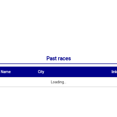
Past races
t Name
City
link
City
link
Loading...