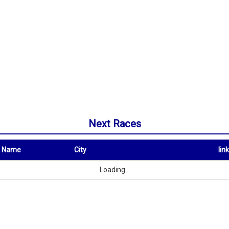
Next Races
t Name
City
link
City
link
Loading...