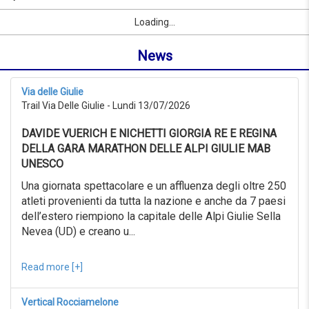
07/09/2026
par
Sport
Prénom
Ville
link
du
Loading...
nom
0KM
ou
au
News
localité
999KM
depuis
07/07/2026
Via delle Giulie
au
Trail Via Delle Giulie - Lundi 13/07/2026
07/08/2026
Recherche
DAVIDE VUERICH E NICHETTI GIORGIA RE E REGINA
avancée
DELLA GARA MARATHON DELLE ALPI GIULIE MAB
Sport
UNESCO
Recherche
avancée
Una giornata spettacolare e un affluenza degli oltre 250
atleti provenienti da tutta la nazione e anche da 7 paesi
Sport
link
dell’estero riempiono la capitale delle Alpi Giulie Sella
Nevea (UD) e creano u...
link
Reset
Read more [+]
Vertical Rocciamelone
Reset