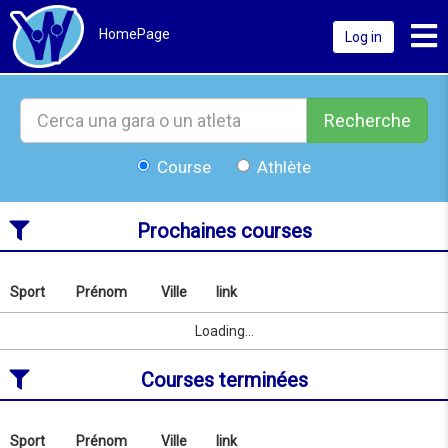
Toggl
HomePage
Log in
Recherche
Course
Athlète
Prochaines courses
Sport
Prénom
Ville
link
Rechercher
par
Sport
Prénom
Ville
link
Loading...
nom
ou
Courses terminées
localité
depuis
07/08/2026
au
Sport
Prénom
Ville
link
Rechercher