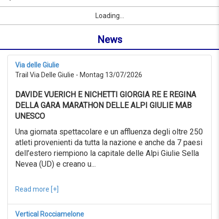
07/09/2026
Name
Sport
Vorname
Ort
link
from
Loading...
oder
0KM
Ort
to
News
suchen
999KM
ab
07/07/2026
Via delle Giulie
to
Trail Via Delle Giulie - Montag 13/07/2026
07/08/2026
Erweiterte
DAVIDE VUERICH E NICHETTI GIORGIA RE E REGINA
Suche
DELLA GARA MARATHON DELLE ALPI GIULIE MAB
Sport
UNESCO
Erweiterte
Suche
Una giornata spettacolare e un affluenza degli oltre 250
atleti provenienti da tutta la nazione e anche da 7 paesi
Sport
link
dell’estero riempiono la capitale delle Alpi Giulie Sella
Nevea (UD) e creano u...
link
Reset
Read more [+]
Vertical Rocciamelone
Reset