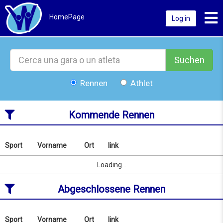
Toggl
HomePage
Log in
Suchen
Rennen
Athlet
Kommende Rennen
Sport
Vorname
Ort
link
Nach
Name
Sport
Vorname
Ort
link
Loading...
oder
Ort
Abgeschlossene Rennen
suchen
ab
07/08/2026
to
Sport
Vorname
Ort
link
Nach