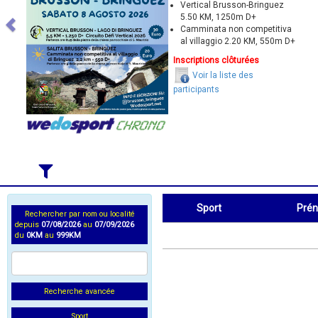
Vertical Brusson-Bringuez
5.50 KM, 1250m D+
Camminata non competitiva
al villaggio 2.20 KM, 550m D+
Inscriptions clôturées
Voir la liste des
participants
Sport
Pré
Rechercher par nom ou localité
depuis
07/08/2026
au
07/09/2026
Sport
Prénom
du
0KM
au
999KM
Recherche avancée
Sport