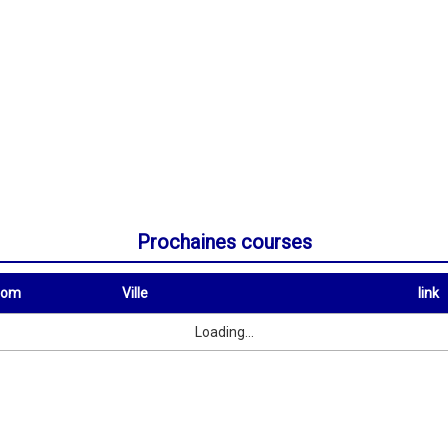
Prochaines courses
nom
Ville
link
Ville
link
Loading...