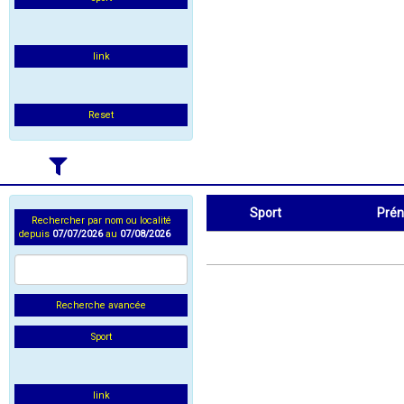
link
Reset
Sport
Pré
Rechercher par nom ou localité
depuis
07/07/2026
au
07/08/2026
Sport
Prénom
Recherche avancée
Sport
link