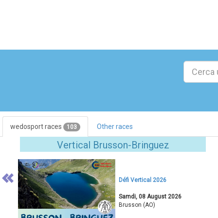
wedosport races
Other races
103
Previous
Vertical Brusson-Bringuez
Défi Vertical 2026
Samdi, 08 August 2026
Brusson (AO)