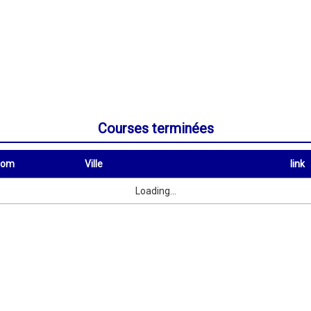
Courses terminées
nom
Ville
link
Ville
link
Loading...