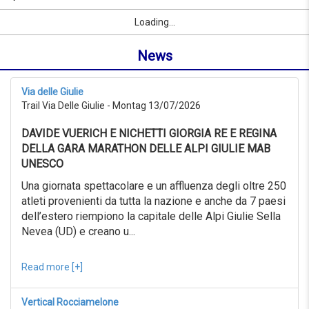
08/09/2026
Name
Sport
Vorname
Ort
link
from
Loading...
oder
0KM
Ort
to
News
suchen
999KM
ab
08/07/2026
Via delle Giulie
to
Trail Via Delle Giulie - Montag 13/07/2026
08/08/2026
Erweiterte
DAVIDE VUERICH E NICHETTI GIORGIA RE E REGINA
Suche
DELLA GARA MARATHON DELLE ALPI GIULIE MAB
Sport
UNESCO
Erweiterte
Suche
Una giornata spettacolare e un affluenza degli oltre 250
atleti provenienti da tutta la nazione e anche da 7 paesi
Sport
link
dell’estero riempiono la capitale delle Alpi Giulie Sella
Nevea (UD) e creano u...
link
Reset
Read more [+]
Vertical Rocciamelone
Reset