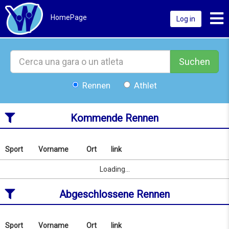
Toggl
HomePage
Log in
Suchen
Rennen
Athlet
Kommende Rennen
Sport
Vorname
Ort
link
Nach
Name
Sport
Vorname
Ort
link
Loading...
oder
Ort
Abgeschlossene Rennen
suchen
ab
08/08/2026
to
Sport
Vorname
Ort
link
Nach