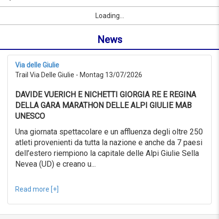
10/09/2026
Name
Sport
Vorname
Ort
link
from
Loading...
oder
0KM
Ort
to
News
suchen
999KM
ab
10/07/2026
Via delle Giulie
to
Trail Via Delle Giulie - Montag 13/07/2026
10/08/2026
Erweiterte
DAVIDE VUERICH E NICHETTI GIORGIA RE E REGINA
Suche
DELLA GARA MARATHON DELLE ALPI GIULIE MAB
Sport
UNESCO
Erweiterte
Suche
Una giornata spettacolare e un affluenza degli oltre 250
atleti provenienti da tutta la nazione e anche da 7 paesi
Sport
link
dell’estero riempiono la capitale delle Alpi Giulie Sella
Nevea (UD) e creano u...
link
Reset
Read more [+]
Reset