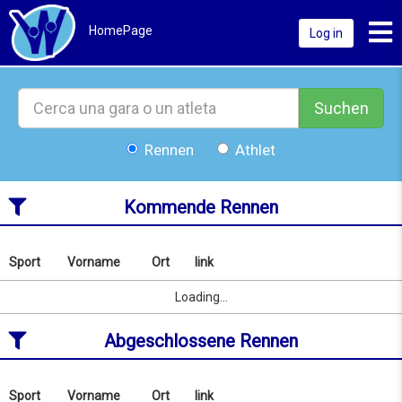
Toggl
HomePage
Log in
Suchen
Rennen
Athlet
Kommende Rennen
Sport
Vorname
Ort
link
Nach
Name
Sport
Vorname
Ort
link
Loading...
oder
Ort
Abgeschlossene Rennen
suchen
ab
10/08/2026
to
Sport
Vorname
Ort
link
Nach