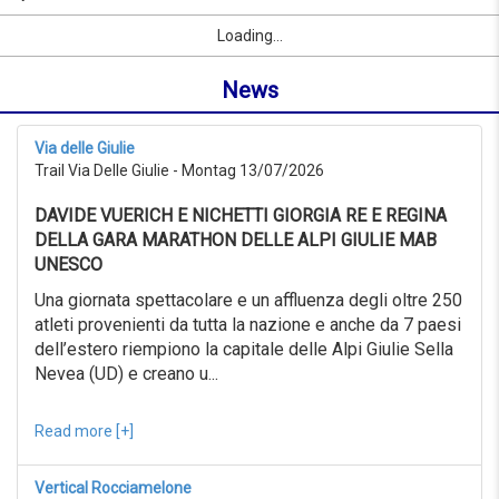
08/09/2026
Name
Sport
Vorname
Ort
link
from
Loading...
oder
0KM
Ort
to
News
suchen
999KM
ab
08/07/2026
Via delle Giulie
to
Trail Via Delle Giulie - Montag 13/07/2026
08/08/2026
Erweiterte
DAVIDE VUERICH E NICHETTI GIORGIA RE E REGINA
Suche
DELLA GARA MARATHON DELLE ALPI GIULIE MAB
Sport
UNESCO
Erweiterte
Suche
Una giornata spettacolare e un affluenza degli oltre 250
atleti provenienti da tutta la nazione e anche da 7 paesi
Sport
link
dell’estero riempiono la capitale delle Alpi Giulie Sella
Nevea (UD) e creano u...
link
Reset
Read more [+]
Vertical Rocciamelone
Reset