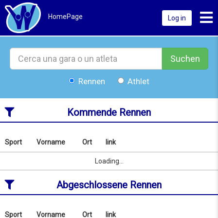
Toggl
HomePage
Log in
Suchen
Rennen
Athlet
Kommende Rennen
Sport
Vorname
Ort
link
Nach
Name
Sport
Vorname
Ort
link
Loading...
oder
Ort
Abgeschlossene Rennen
suchen
ab
08/08/2026
to
Sport
Vorname
Ort
link
Nach