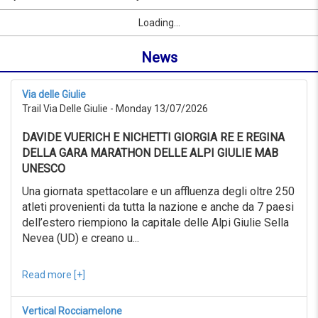
to
by
Sport
First Name
City
link
06/09/2026
Loading...
name
from
or
0KM
News
location
to
999KM
from
Via delle Giulie
06/07/2026
Trail Via Delle Giulie - Monday 13/07/2026
to
06/08/2026
DAVIDE VUERICH E NICHETTI GIORGIA RE E REGINA
Advanced
search
DELLA GARA MARATHON DELLE ALPI GIULIE MAB
UNESCO
Sport
Advanced
Una giornata spettacolare e un affluenza degli oltre 250
search
atleti provenienti da tutta la nazione e anche da 7 paesi
dell’estero riempiono la capitale delle Alpi Giulie Sella
Sport
link
Nevea (UD) e creano u...
Read more [+]
link
Reset
Vertical Rocciamelone