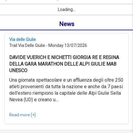
to
by
Sport
First Name
City
link
09/09/2026
Loading...
name
from
or
0KM
News
location
to
999KM
from
Via delle Giulie
09/07/2026
Trail Via Delle Giulie - Monday 13/07/2026
to
09/08/2026
DAVIDE VUERICH E NICHETTI GIORGIA RE E REGINA
Advanced
search
DELLA GARA MARATHON DELLE ALPI GIULIE MAB
UNESCO
Sport
Advanced
Una giornata spettacolare e un affluenza degli oltre 250
search
atleti provenienti da tutta la nazione e anche da 7 paesi
dell’estero riempiono la capitale delle Alpi Giulie Sella
Sport
link
Nevea (UD) e creano u...
Read more [+]
link
Reset