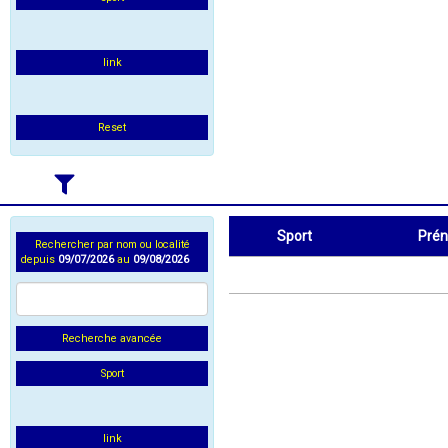
link
Reset
Sport
Pré
Rechercher par nom ou localité
depuis
09/07/2026
au
09/08/2026
Sport
Prénom
Recherche avancée
Sport
link