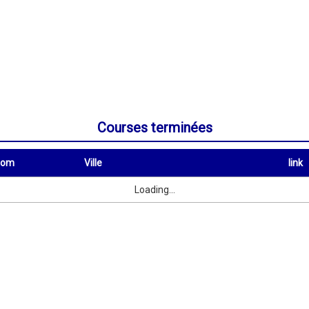
Courses terminées
nom
Ville
link
Ville
link
Loading...