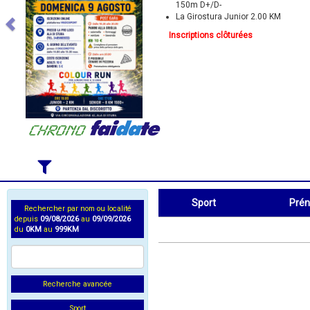
150m D+/D-
La Girostura Junior 2.00 KM
Inscriptions clôturées
Sport
Pré
Rechercher par nom ou localité
depuis
09/08/2026
au
09/09/2026
Sport
Prénom
du
0KM
au
999KM
Recherche avancée
Sport