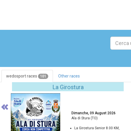
wedosport races
Other races
101
Previous
La Girostura
Dimanche, 09 August 2026
Ala di Stura (TO)
La Girostura Senior 8.00 KM,