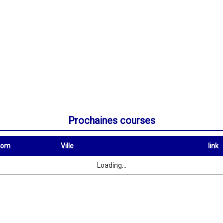
Prochaines courses
nom
Ville
link
Ville
link
Loading...