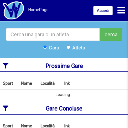
Toggl
HomePage
Accedi
cerca
Gara
Atleta
Prossime Gare
Sport
Nome
Località
link
Cerca
per
Sport
Nome
Località
link
Loading...
nome
o
Gare Concluse
località
dal
09/08/2026
Sport
Nome
Località
link
Cerca