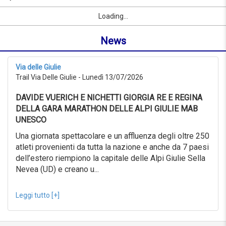
al
per
Sport
Nome
Località
link
09/09/2026
Loading...
nome
da
o
0KM
News
località
a
999KM
dal
Via delle Giulie
09/07/2026
Trail Via Delle Giulie - Lunedì 13/07/2026
al
09/08/2026
DAVIDE VUERICH E NICHETTI GIORGIA RE E REGINA
ricerca
avanzata
DELLA GARA MARATHON DELLE ALPI GIULIE MAB
UNESCO
Sport
ricerca
Una giornata spettacolare e un affluenza degli oltre 250
avanzata
atleti provenienti da tutta la nazione e anche da 7 paesi
dell’estero riempiono la capitale delle Alpi Giulie Sella
Sport
link
Nevea (UD) e creano u...
Leggi tutto [+]
link
Resetta